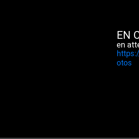
EN 
en at
https:
otos